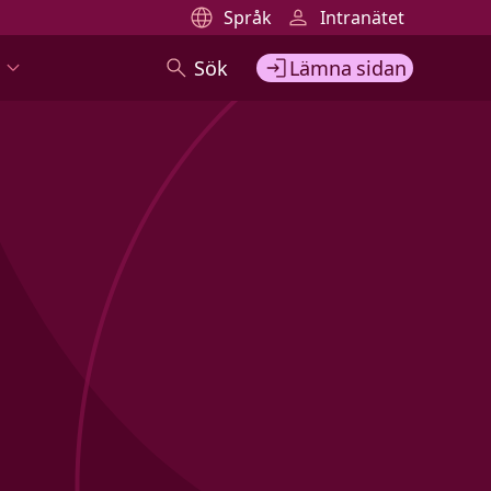
Språk
Intranätet
Sök
Lämna sidan