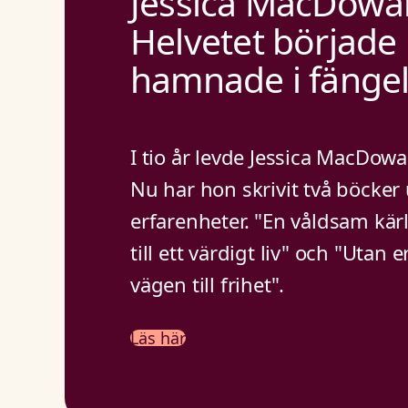
Jessica MacDowal
Helvetet började
hamnade i fänge
I tio år levde Jessica MacDowa
Nu har hon skrivit två böcker 
erfarenheter. "En våldsam kär
till ett värdigt liv" och "Utan 
vägen till frihet".
Läs här