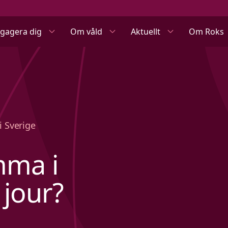
gagera dig
Om våld
Aktuellt
Om Roks
i Sverige
mma i
jour?