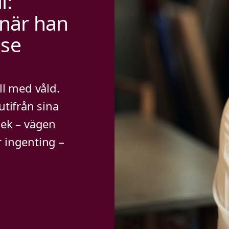
l:
 när han
lse
ll med våld.
utifrån sina
lek – vägen
er ingenting –