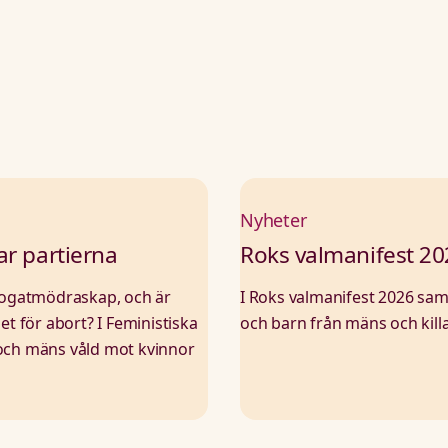
Nyheter
ar partierna
Roks valmanifest 202
rrogatmödraskap, och är
I Roks valmanifest 2026 samm
 för abort? I Feministiska
och barn från mäns och killa
 och mäns våld mot kvinnor