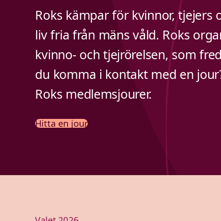
Roks kämpar för kvinnor, tjejers oc
liv fria från mäns våld. Roks orga
kvinno- och tjejrörelsen, som fred
du komma i kontakt med en jour? 
Roks medlemsjourer.
Hitta en jour
Valet 2026