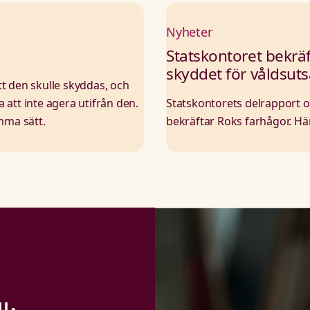
Nyheter
Statskontoret bekräf
skyddet för våldsuts
att den skulle skyddas, och
a att inte agera utifrån den.
Statskontorets delrapport 
mma sätt.
bekräftar Roks farhågor. H