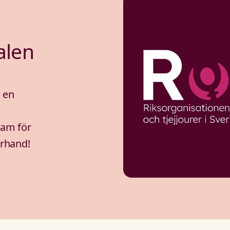
alen
 en
ram för
erhand!